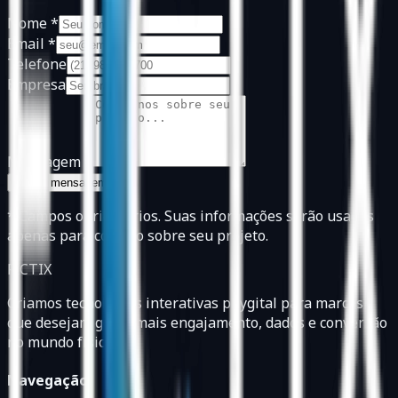
Nome *
Email *
Telefone
Empresa
Mensagem *
Enviar mensagem
* Campos obrigatórios. Suas informações serão usadas
apenas para contato sobre seu projeto.
FICTIX
Criamos tecnologias interativas phygital para marcas
que desejam gerar mais engajamento, dados e conversão
no mundo físico.
Navegação