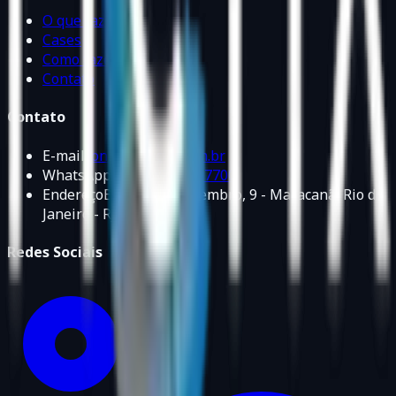
O que fazemos
Cases
Como fazemos
Contato
Contato
E-mail
contato@fictix.com.br
WhatsApp
+55 21 98468-7700
Endereço
Blvd. 28 de Setembro, 9 - Maracanã, Rio de
Janeiro - RJ, 20551-030
Redes Sociais