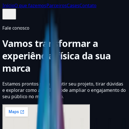
Início
O que fazemos
Parceiros
Cases
Contato
Fale conosco
Vamos transformar a
experiência física da sua
marca
Estamos prontos para discutir seu projeto, tirar dúvidas
e explorar como a FICTIX pode ampliar o engajamento do
seu público no mundo físico.