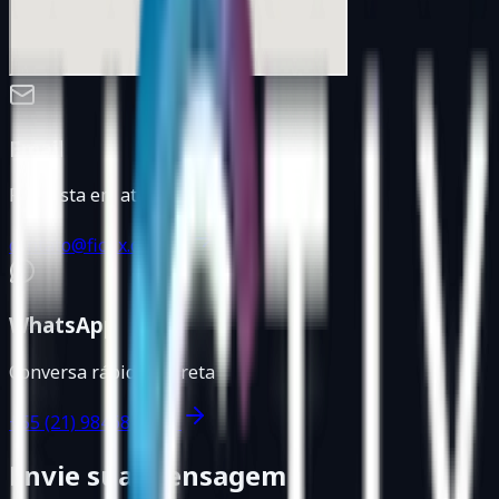
Email
Resposta em até 24 horas
contato@fictix.com.br
WhatsApp
Conversa rápida e direta
+55 (21) 98468-7700
Envie sua mensagem